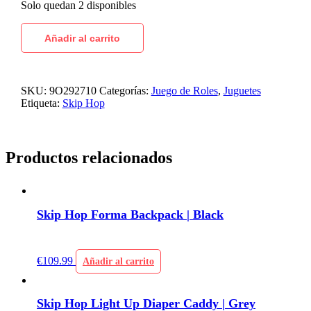
Solo quedan 2 disponibles
Añadir al carrito
SKU:
9O292710
Categorías:
Juego de Roles
,
Juguetes
Etiqueta:
Skip Hop
Productos relacionados
Skip Hop Forma Backpack | Black
€
109.99
Añadir al carrito
Skip Hop Light Up Diaper Caddy | Grey