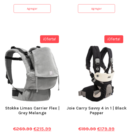
Agregar
Agregar
¡Oferta!
¡Oferta!
Stokke Limas Carrier Flex |
Joie Carry Savvy 4 in 1 | Black
Grey Melange
Pepper
€
269.99
€
215.99
€
199.99
€
179.99