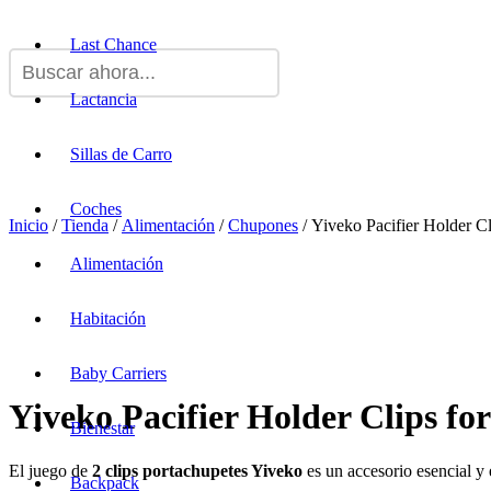
Last Chance
Lactancia
Sillas de Carro
Coches
Inicio
/
Tienda
/
Alimentación
/
Chupones
/ Yiveko Pacifier Holder Cl
Alimentación
Habitación
Baby Carriers
Yiveko Pacifier Holder Clips for
Bienestar
El juego de
2 clips portachupetes Yiveko
es un accesorio esencial y 
Backpack