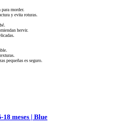
a para morder.
ctura y evita roturas.
ebé.
omiendan hervir.
elicadas.
ble.
texturas.
ezas pequeñas es seguro.
-18 meses | Blue