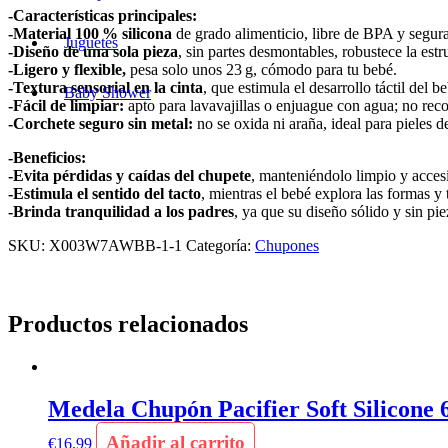
-Características principales:
-Material 100 % silicona
de grado alimenticio, libre de BPA y segur
Juguetes
-Diseño de una sola pieza
, sin partes desmontables, robustece la estru
-Ligero y flexible,
pesa solo unos 23 g, cómodo para tu bebé.
-Textura sensorial en la cinta
, que estimula el desarrollo táctil del b
Baby Shower
-Fácil de limpiar:
apto para lavavajillas o enjuague con agua; no rec
-Corchete seguro sin metal:
no se oxida ni araña, ideal para pieles d
-Beneficios:
-Evita pérdidas y caídas del chupete
, manteniéndolo limpio y accesi
-Estimula el sentido del tacto
, mientras el bebé explora las formas y 
-Brinda tranquilidad a los padres
, ya que su diseño sólido y sin pi
SKU:
X003W7AWBB-1-1
Categoría:
Chupones
Productos relacionados
Medela Chupón Pacifier Soft Silicone 6
Añadir al carrito
€
16.99