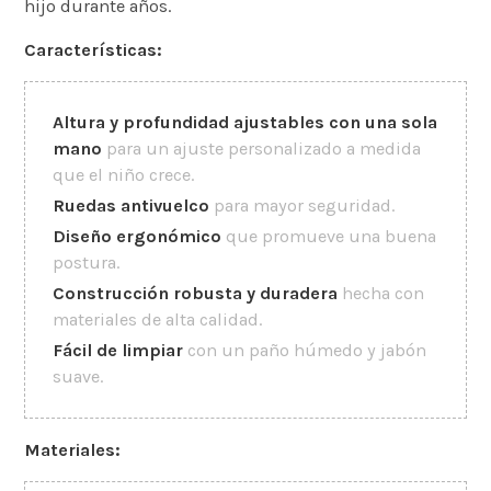
hijo durante años.
Características:
Altura y profundidad ajustables con una sola
mano
para un ajuste personalizado a medida
que el niño crece.
Ruedas antivuelco
para mayor seguridad.
Diseño ergonómico
que promueve una buena
postura.
Construcción robusta y duradera
hecha con
materiales de alta calidad.
Fácil de limpiar
con un paño húmedo y jabón
suave.
Materiales: