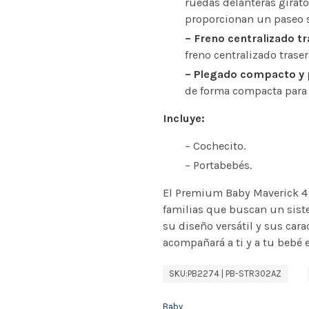
ruedas delanteras girato
proporcionan un paseo s
– Freno centralizado tr
freno centralizado traser
– Plegado compacto y 
de forma compacta para 
Incluye:
– Cochecito.
– Portabebés.
El Premium Baby Maverick 4 T
familias que buscan un sist
su diseño versátil y sus carac
acompañará a ti y a tu bebé 
SKU:
PB2274 | PB-STR302AZ
Baby