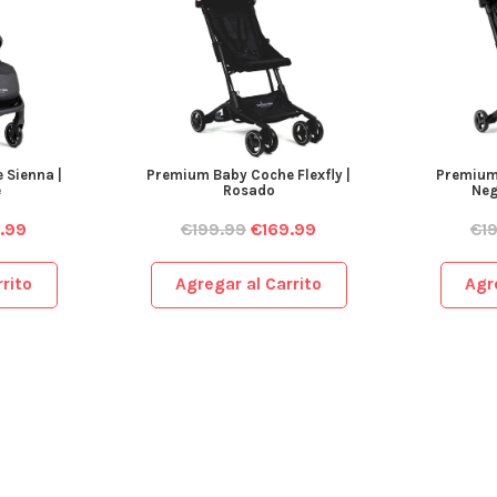
 Sienna |
Premium Baby Coche Flexfly |
Premium 
e
Rosado
Neg
.99
€
199.99
€
169.99
€
1
rito
Agregar al Carrito
Agr