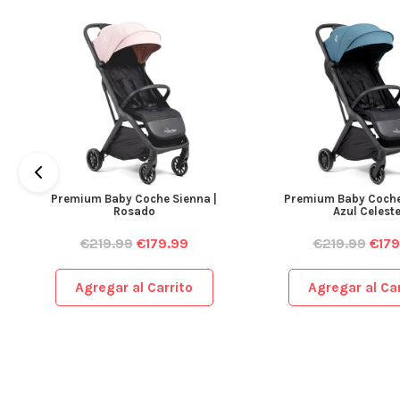
Premium Baby Coche Sienna |
Premium Baby Coche
Rosado
Azul Celest
€
219.99
€
179.99
€
219.99
€
179
Agregar al Carrito
Agregar al Car