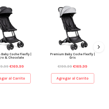
Baby Coche Flexfly |
Premium Baby Coche Flexfly |
ro & Chocolate
Gris
99.99
€
169.99
€
199.99
€
169.99
egar al Carrito
Agregar al Carrito