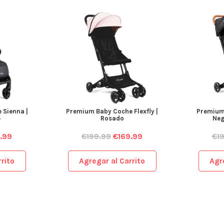
 Sienna |
Premium Baby Coche Flexfly |
Premium 
e
Rosado
Neg
.99
€
199.99
€
169.99
€
1
rito
Agregar al Carrito
Agr