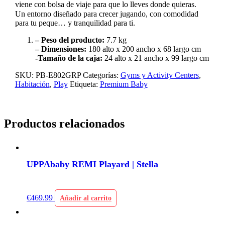
viene con bolsa de viaje para que lo lleves donde quieras.
Un entorno diseñado para crecer jugando, con comodidad
para tu peque… y tranquilidad para ti.
– Peso del producto:
7.7 kg
– Dimensiones:
180 alto x 200 ancho x 68 largo cm
-Tamaño de la caja:
24 alto x 21 ancho x 99 largo cm
SKU:
PB-E802GRP
Categorías:
Gyms y Activity Centers
,
Habitación
,
Play
Etiqueta:
Premium Baby
Productos relacionados
UPPAbaby REMI Playard | Stella
€
469.99
Añadir al carrito