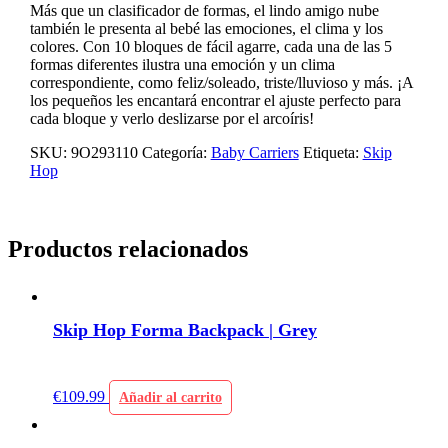
Más que un clasificador de formas, el lindo amigo nube
también le presenta al bebé las emociones, el clima y los
colores. Con 10 bloques de fácil agarre, cada una de las 5
formas diferentes ilustra una emoción y un clima
correspondiente, como feliz/soleado, triste/lluvioso y más. ¡A
los pequeños les encantará encontrar el ajuste perfecto para
cada bloque y verlo deslizarse por el arcoíris!
SKU:
9O293110
Categoría:
Baby Carriers
Etiqueta:
Skip
Hop
Productos relacionados
Skip Hop Forma Backpack | Grey
€
109.99
Añadir al carrito