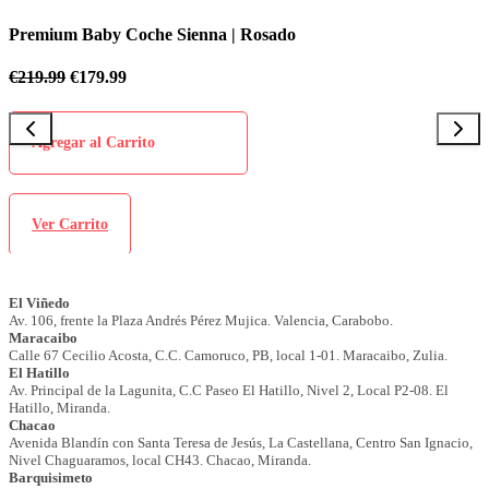
Premium Baby Coche Sienna | Rosado
P
€
219.99
€
179.99
€
Agregar al Carrito
Ver Carrito