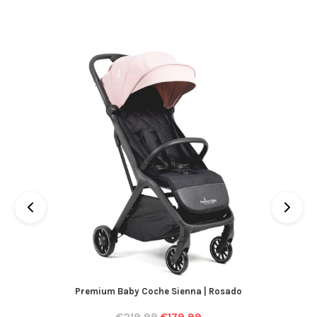
Premium Baby Coche Sienna | Rosado
€
219.99
€
179.99