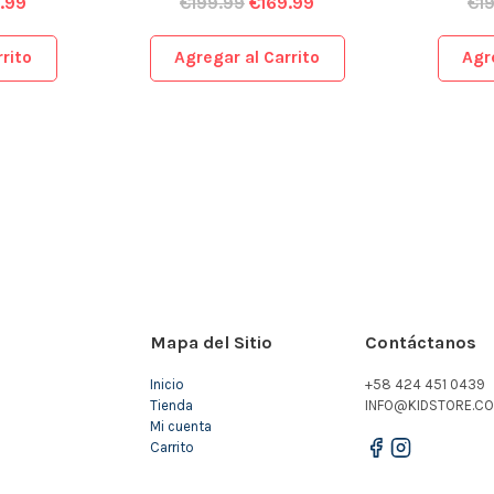
.99
€
199.99
€
169.99
€
1
rito
Agregar al Carrito
Agr
Mapa del Sitio
Contáctanos
Inicio
+58 424 451 0439
Tienda
INFO@KIDSTORE.CO
Mi cuenta
Carrito