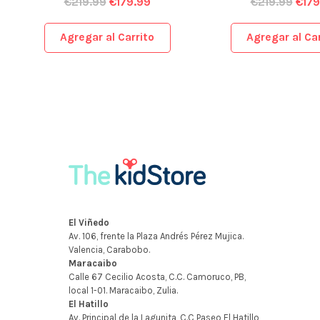
€
219.99
€
179.99
€
219.99
€
179
Agregar al Carrito
Agregar al Car