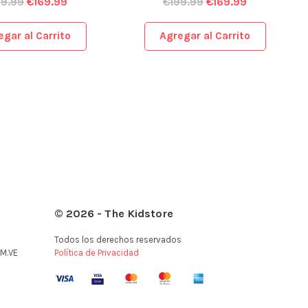
99.99
€
169.99
€
199.99
€
169.99
egar al Carrito
Agregar al Carrito
© 2026 - The Kidstore
Todos los derechos reservados
M.VE
Política de Privacidad