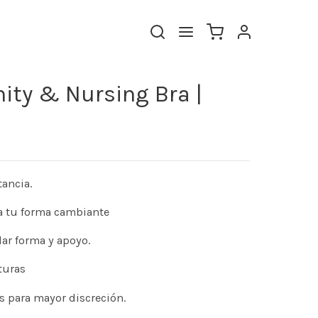
ity & Nursing Bra |
tancia.
a a tu forma cambiante
dar forma y apoyo.
turas
s para mayor discreción.