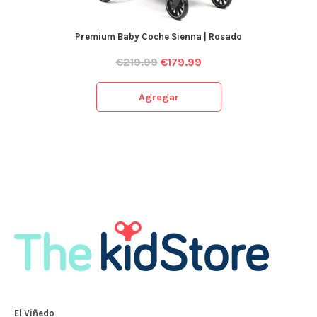
Premium Baby Coche Sienna | Rosado
€
219.99
€
179.99
Agregar