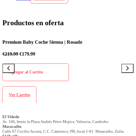
Productos en oferta
y Coche Sienna | Rosado
Premium Baby C
.99
€
219.99
€
179.9
 Carrito
Agregar al Ca
o
Ver Carrito