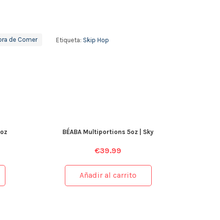
ora de Comer
Etiqueta:
Skip Hop
7oz
BÉABA Multiportions 5oz | Sky
€
39.99
Añadir al carrito