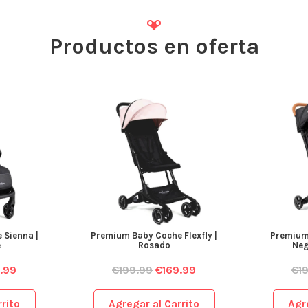
Productos en oferta
 Sienna |
Premium Baby Coche Flexfly |
Premium 
e
Rosado
Neg
.99
€
199.99
€
169.99
€
1
rito
Agregar al Carrito
Agr