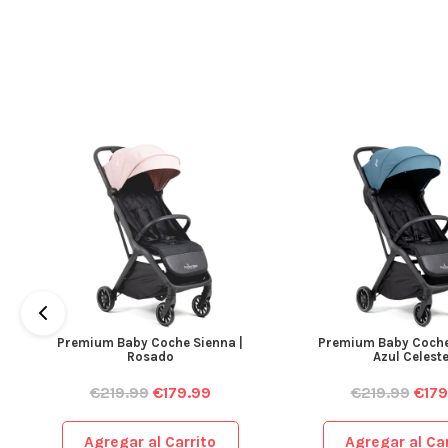
Premium Baby Coche Sienna |
Premium Baby Coche
Rosado
Azul Celest
€
219.99
€
179.99
€
219.99
€
179
Agregar al Carrito
Agregar al Car