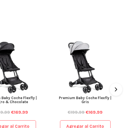
Baby Coche Flexfly |
Premium Baby Coche Flexfly |
ro & Chocolate
Gris
99.99
€
169.99
€
199.99
€
169.99
egar al Carrito
Agregar al Carrito