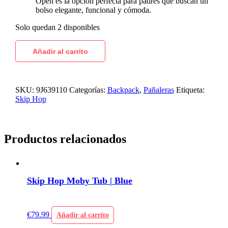
Open es la opción perfecta para padres que buscan un
bolso elegante, funcional y cómoda.
Solo quedan 2 disponibles
Añadir al carrito
SKU:
9J639110
Categorías:
Backpack
,
Pañaleras
Etiqueta:
Skip Hop
Productos relacionados
Skip Hop Moby Tub | Blue
€
79.99
Añadir al carrito