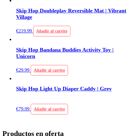
Skip Hop Doubleplay Reversible Mat | Vibrant
Village
€
219.99
Añadir al carrito
Skip Hop Bandana Buddies Activity Toy |
Unicorn
€
29.99
Añadir al carrito
Skip Hop Light Up Diaper Caddy | Grey
€
79.99
Añadir al carrito
Productos en oferta