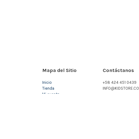
Mapa del Sitio
Contáctanos
Inicio
+58 424 451 0439
Tienda
INFO@KIDSTORE.CO
Mi cuenta
Carrito