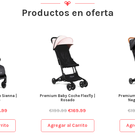
Productos en oferta
 Sienna |
Premium Baby Coche Flexfly |
Premium 
e
Rosado
Neg
.99
€
199.99
€
169.99
€
1
rito
Agregar al Carrito
Agr