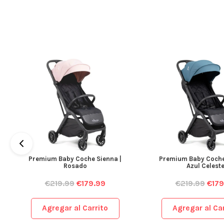
Premium Baby Coche Sienna |
Premium Baby Coche
Rosado
Azul Celest
€
219.99
€
179.99
€
219.99
€
179
Agregar al Carrito
Agregar al Car