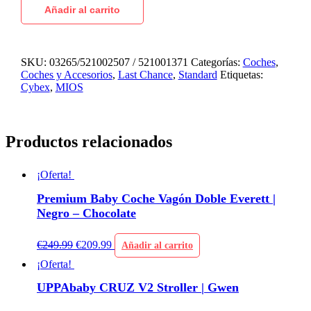
Añadir al carrito
SKU:
03265/521002507 / 521001371
Categorías:
Coches
,
Coches y Accesorios
,
Last Chance
,
Standard
Etiquetas:
Cybex
,
MIOS
Productos relacionados
¡Oferta!
Premium Baby Coche Vagón Doble Everett |
Negro – Chocolate
€
249.99
€
209.99
Añadir al carrito
¡Oferta!
UPPAbaby CRUZ V2 Stroller | Gwen