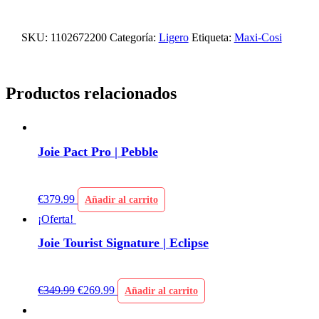
SKU:
1102672200
Categoría:
Ligero
Etiqueta:
Maxi-Cosi
Productos relacionados
Joie Pact Pro | Pebble
€
379.99
Añadir al carrito
¡Oferta!
Joie Tourist Signature | Eclipse
€
349.99
€
269.99
Añadir al carrito