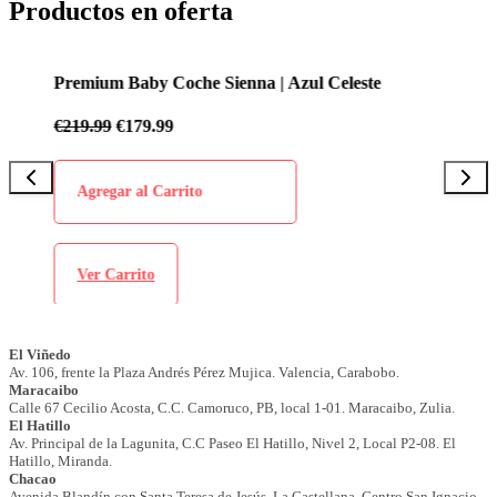
Productos en oferta
Premium Baby Coche Sienna | Azul Celeste
P
€
219.99
€
179.99
€
Agregar al Carrito
Ver Carrito