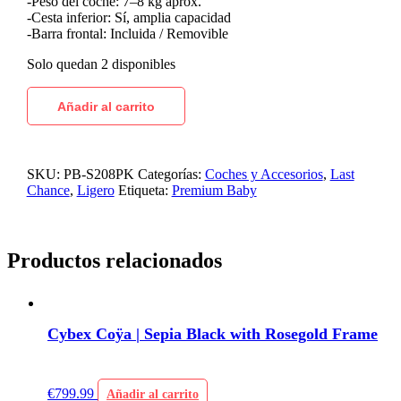
-Peso del coche: 7–8 kg aprox.
-Cesta inferior: Sí, amplia capacidad
-Barra frontal: Incluida / Removible
Solo quedan 2 disponibles
Añadir al carrito
SKU:
PB-S208PK
Categorías:
Coches y Accesorios
,
Last
Chance
,
Ligero
Etiqueta:
Premium Baby
Productos relacionados
Cybex Coÿa | Sepia Black with Rosegold Frame
€
799.99
Añadir al carrito