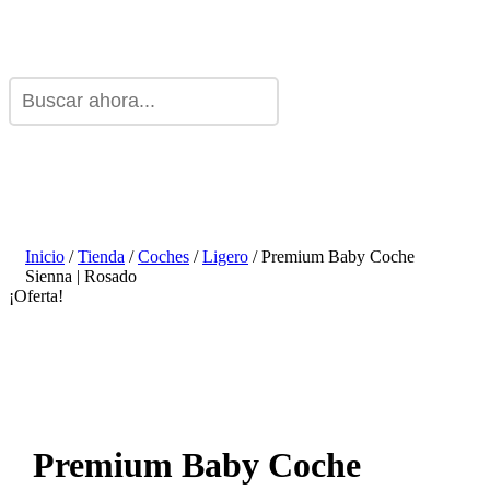
Inicio
/
Tienda
/
Coches
/
Ligero
/ Premium Baby Coche
Sienna | Rosado
¡Oferta!
Premium Baby Coche