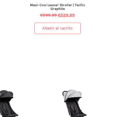
Maxi-Cosi Leona² Stroller | Twillic
Graphite
€
599.99
€
529.99
Añadir al carrito