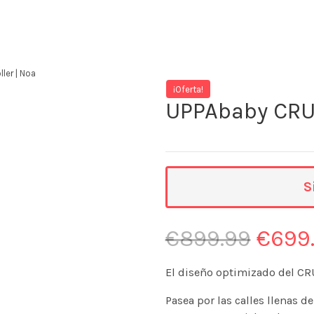
ler | Noa
¡Oferta!
UPPAbaby CRUZ
S
€
899.99
€
699
El diseño optimizado del CRU
Pasea por las calles llenas d