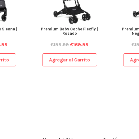
 Sienna |
Premium Baby Coche Flexfly |
Premium 
e
Rosado
Neg
.99
€
199.99
€
169.99
€
1
rito
Agregar al Carrito
Agr