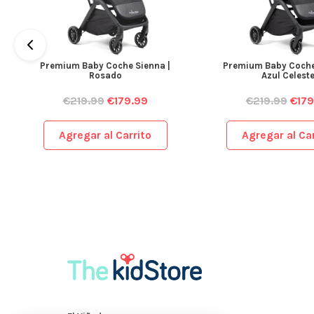
Premium Baby Coche Sienna |
Premium Baby Coche
Rosado
Azul Celest
€
219.99
€
179.99
€
219.99
€
179
Agregar al Carrito
Agregar al Car