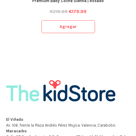
Premium Baby Coche Sienna | Rosado
€
219.99
€
179.99
Agregar