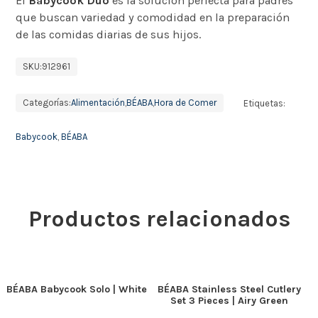
El
Babycook Duo
es la solución perfecta para padres
que buscan variedad y comodidad en la preparación
de las comidas diarias de sus hijos.
SKU:
912961
Categorías:
Alimentación
,
BÉABA
,
Hora de Comer
Etiquetas:
Babycook
,
BÉABA
Productos relacionados
BÉABA Babycook Solo | White
BÉABA Stainless Steel Cutlery
Set 3 Pieces | Airy Green