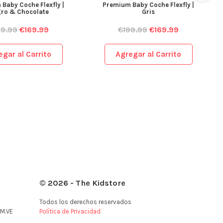
Baby Coche Flexfly |
Premium Baby Coche Flexfly |
ro & Chocolate
Gris
99.99
€
169.99
€
199.99
€
169.99
egar al Carrito
Agregar al Carrito
© 2026 - The Kidstore
Todos los derechos reservados
M.VE
Política de Privacidad