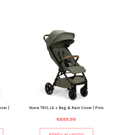
ver |
Nuna TRVL LX + Bag & Rain Cover | Pine
€
699.99
Añadir al carrito