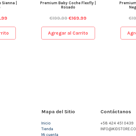
 Sienna |
Premium Baby Coche Flexfly |
Premium 
e
Rosado
Neg
.99
€
199.99
€
169.99
€
1
rito
Agregar al Carrito
Agr
Mapa del Sitio
Contáctanos
Inicio
+58 424 451 0439
Tienda
INFO@KIDSTORE.CO
Mi cuenta