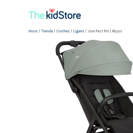
Inicio
/
Tienda
/
Coches
/
Ligero
/ Joie Pact Pro | Abyss