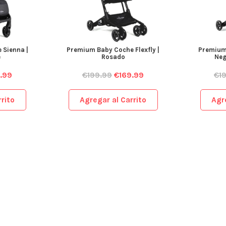
 Sienna |
Premium Baby Coche Flexfly |
Premium 
e
Rosado
Neg
.99
€
199.99
€
169.99
€
1
rito
Agregar al Carrito
Agr