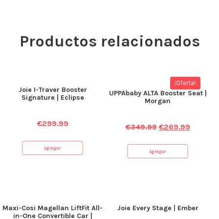
Productos relacionados
¡Oferta!
Joie I-Traver Booster
UPPAbaby ALTA Booster Seat |
Signature | Eclipse
Morgan
€
299.99
€
349.99
€
269.99
Agregar
Agregar
Maxi-Cosi Magellan LiftFit All-
Joie Every Stage | Ember
in-One Convertible Car |