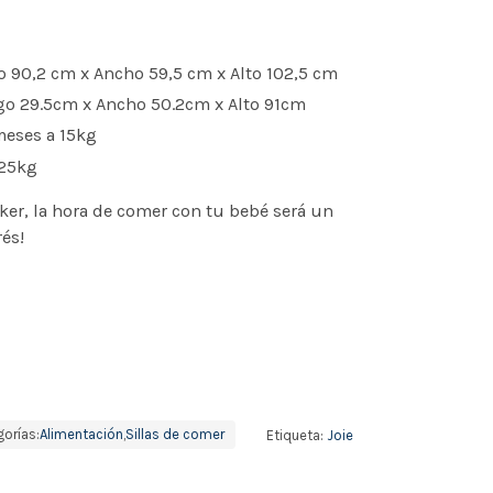
 90,2 cm x Ancho 59,5 cm x Alto 102,5 cm
go 29.5cm x Ancho 50.2cm x Alto 91cm
eses a 15kg
25kg
cker, la hora de comer con tu bebé será un
és!
orías:
Alimentación
,
Sillas de comer
Etiqueta:
Joie