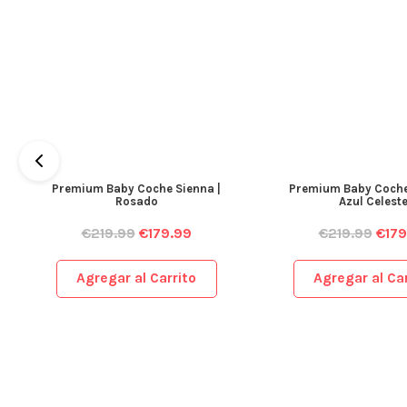
Premium Baby Coche Sienna |
Premium Baby Coche
Rosado
Azul Celest
€
219.99
€
179.99
€
219.99
€
179
Agregar al Carrito
Agregar al Car