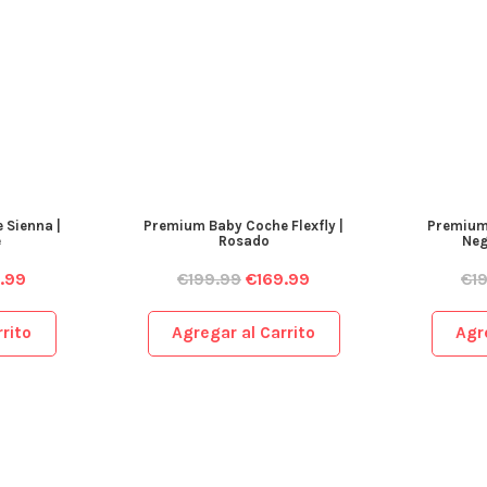
 Sienna |
Premium Baby Coche Flexfly |
Premium 
e
Rosado
Neg
.99
€
199.99
€
169.99
€
1
rito
Agregar al Carrito
Agr