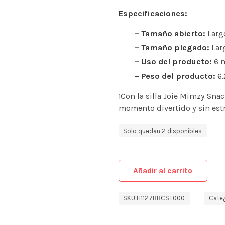
Especificaciones:
– Tamaño abierto:
Largo
– Tamaño plegado:
Lar
– Uso del producto:
6 m
– Peso del producto:
6.
¡Con la silla Joie Mimzy Sna
momento divertido y sin estr
Solo quedan 2 disponibles
Añadir al carrito
SKU:
H1127BBCST000
Categ