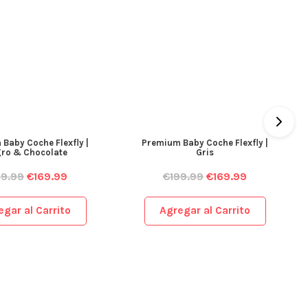
Baby Coche Flexfly |
Premium Baby Coche Flexfly |
ro & Chocolate
Gris
99.99
€
169.99
€
199.99
€
169.99
egar al Carrito
Agregar al Carrito