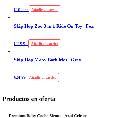
€
109.99
Añadir al carrito
Skip Hop Zoo 3 in 1 Ride On Toy | Fox
€
119.99
Añadir al carrito
Skip Hop Moby Bath Mat | Grey
€
24.99
Añadir al carrito
Productos en oferta
Premium Baby Coche Sienna | Azul Celeste
P