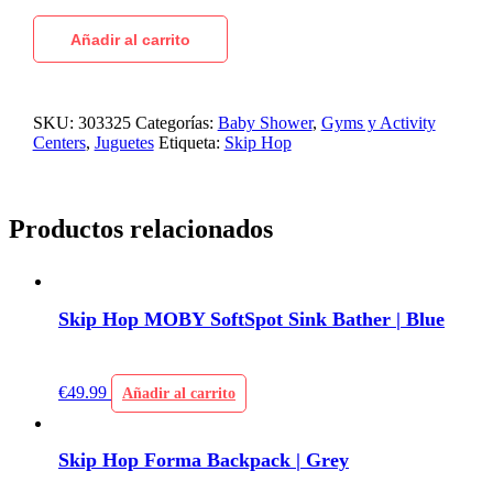
Añadir al carrito
SKU:
303325
Categorías:
Baby Shower
,
Gyms y Activity
Centers
,
Juguetes
Etiqueta:
Skip Hop
Productos relacionados
Skip Hop MOBY SoftSpot Sink Bather | Blue
€
49.99
Añadir al carrito
Skip Hop Forma Backpack | Grey