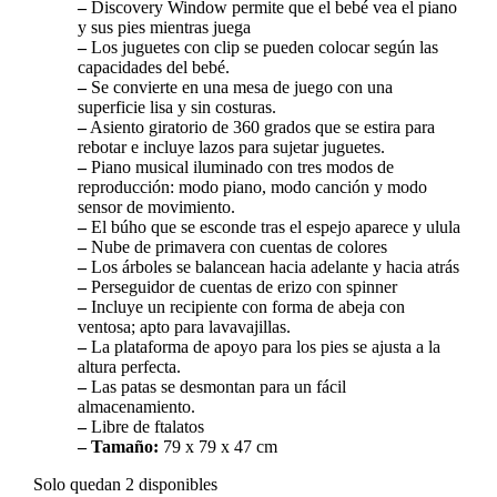
–
Discovery Window permite que el bebé vea el piano
y sus pies mientras juega
–
Los juguetes con clip se pueden colocar según las
capacidades del bebé.
–
Se convierte en una mesa de juego con una
superficie lisa y sin costuras.
–
Asiento giratorio de 360 ​​grados que se estira para
rebotar e incluye lazos para sujetar juguetes.
–
Piano musical iluminado con tres modos de
reproducción: modo piano, modo canción y modo
sensor de movimiento.
–
El búho que se esconde tras el espejo aparece y ulula
–
Nube de primavera con cuentas de colores
–
Los árboles se balancean hacia adelante y hacia atrás
–
Perseguidor de cuentas de erizo con spinner
–
Incluye un recipiente con forma de abeja con
ventosa; apto para lavavajillas.
–
La plataforma de apoyo para los pies se ajusta a la
altura perfecta.
–
Las patas se desmontan para un fácil
almacenamiento.
–
Libre de ftalatos
– Tamaño:
79 x 79 x 47 cm
Solo quedan 2 disponibles