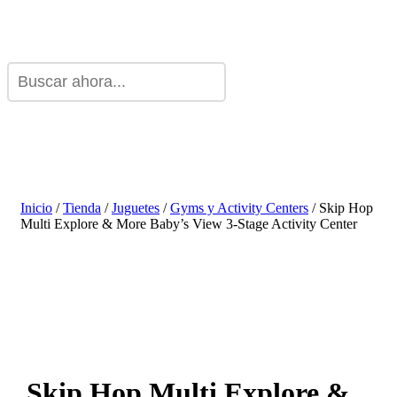
Inicio
/
Tienda
/
Juguetes
/
Gyms y Activity Centers
/ Skip Hop
Multi Explore & More Baby’s View 3-Stage Activity Center
Skip Hop Multi Explore &