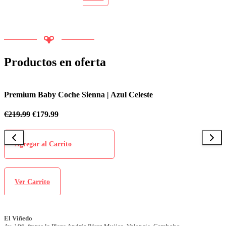
Productos en oferta
Premium Baby Coche Sienna | Azul Celeste
P
€
219.99
€
179.99
€
Agregar al Carrito
Ver Carrito