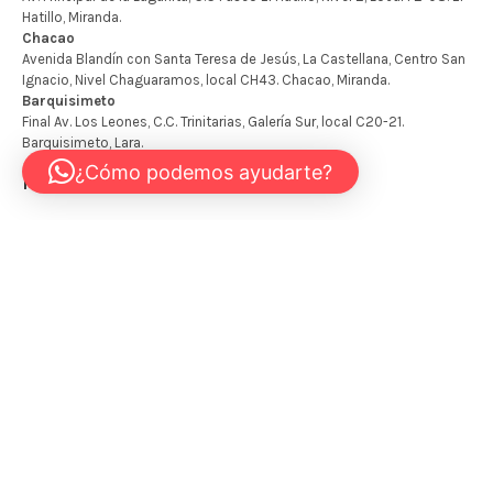
¿Cómo podemos ayudarte?
Mapa del Sitio
Inicio
Tienda
Mi cuenta
Carrito
Contáctanos
+58 424 451 0439
INFO@KIDSTORE.COM.VE
© 2026 - The Kidstore