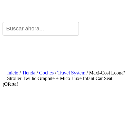
Inicio
/
Tienda
/
Coches
/
Travel System
/ Maxi-Cosi Leona²
Stroller Twillic Graphite + Mico Luxe Infant Car Seat
¡Oferta!