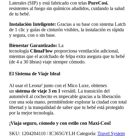
Laterales (SIP) y está fabricado con telas
PureCosi
,
resistentes al fuego sin químicos añadidos, cuidando la salud
de tu bebé.
Instalación Inteligente:
Gracias a su base con sistema Latch
de 1 clic y guías de cinturón visibles, la instalación es rápida
y segura, con o sin base.
Bienestar Garantizado:
La
tecnología
ClimaFlow
proporciona ventilación adicional,
mientras que el acolchado de felpa extra asegura que tu bebé
(de 4 a 30 libras) viaje siempre cómodo.
El Sistema de Viaje Ideal
Al usar el Leona² junto con el Mico Luxe, obtienes
un
sistema de viaje 3 en 1
versátil. La transición del
automóvil al cochecito es impecable gracias a la liberación
con una sola mano, permitiéndote explorar la ciudad con total
libertad y la tranquilidad de saber que tu bebé está protegido
por la mejor tecnología.
¡Viaja seguro, cómodo y con estilo con Maxi-Cosi!
SKU:
1204204110 / IC365GYLH
Categoría:
Travel System