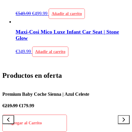
€
549.99
€
499.99
Añadir al carrito
Maxi-Cosi Mico Luxe Infant Car Seat | Stone
Glow
€
349.99
Añadir al carrito
Productos en oferta
Premium Baby Coche Sienna | Azul Celeste
P
€
219.99
€
179.99
€
Agregar al Carrito