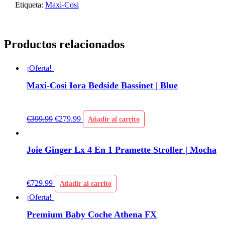
Etiqueta:
Maxi-Cosi
Productos relacionados
¡Oferta!
Maxi-Cosi Iora Bedside Bassinet | Blue
€
399.99
€
279.99
Añadir al carrito
Joie Ginger Lx 4 En 1 Pramette Stroller | Mocha
€
729.99
Añadir al carrito
¡Oferta!
Premium Baby Coche Athena FX