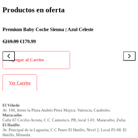
Productos en oferta
Premium Baby Coche Sienna | Azul Celeste
P
€
219.99
€
179.99
€
Agregar al Carrito
Ver Carrito