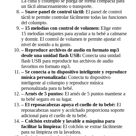
La cuna y columpio se pliega de forma compacta para
un fácil almacenamiento o transporte.
– Suave panel de control táctil:
El panel de control
táctil te permite controlar fácilmente todas las funciones
del columpio.
– 15 melodías con control de volumen:
Elige entre
15 melodías relajantes para ayudar a tu bebé a calmarse
y dormir. El control de volumen te permite ajustar el
nivel de sonido a tu gusto.
– Reproduce archivos de audio en formato mp3
desde una unidad flash USB:
Conecta una unidad
flash USB para reproducir tus archivos de audio
favoritos en formato mp3.
– Se conecta a tu dispositivo inteligente y reproduce
música personalizada:
Conecta tu dispositivo
inteligente al columpio y reproduce música
personalizada para tu bebé.
– Arnés de 5 puntos:
El arnés de 5 puntos mantiene a
tu bebé seguro en su lugar.
– El reposacabezas apoya el cuello de tu bebé:
El
reposacabezas suave y acolchado proporciona soporte
adicional para el cuello de tu bebé.
– Colchón extraíble y lavable a máquina para
facilitar la limpieza:
El colchón se extrae fácilmente
para su limpieza en la lavadora.