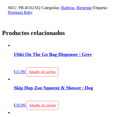
SKU:
PB-B102AQ
Categorías:
Bañeras
,
Bienestar
Etiqueta:
Premium Baby
Productos relacionados
Ubbi On The Go Bag Dispenser | Grey
€
11.99
Añadir al carrito
Skip Hop Zoo Squeeze & Shower | Dog
€
16.99
Añadir al carrito