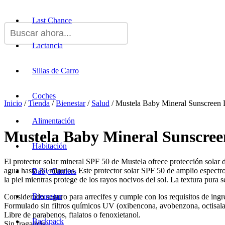
Last Chance
Lactancia
Sillas de Carro
Coches
Inicio
/
Tienda
/
Bienestar
/
Salud
/ Mustela Baby Mineral Sunscreen 
Alimentación
Mustela Baby Mineral Sunscree
Habitación
El protector solar mineral SPF 50 de Mustela ofrece protección solar dia
agua hasta 80 minutos. Este protector solar SPF 50 de amplio espectr
Baby Carriers
la piel mientras protege de los rayos nocivos del sol. La textura pura 
Bienestar
Considerado seguro para arrecifes y cumple con los requisitos de ingr
Formulado sin filtros químicos UV (oxibencona, avobenzona, octisalat
Libre de parabenos, ftalatos o fenoxietanol.
Backpack
Sin fragancia.