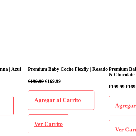
lexfly | Rosado
Premium Baby Coche Flexfly | Negro
Premium B
& Chocolate
€
199.99
€
€
199.99
€
169.99
ito
Agreg
Agregar al Carrito
Ver C
Ver Carrito