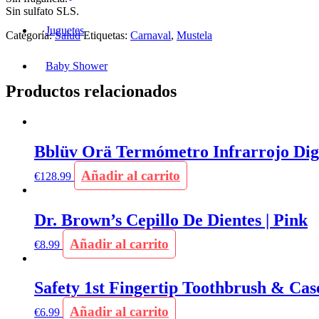
Sin sulfato SLS.
Juguetes
Categoría:
Salud
Etiquetas:
Carnaval
,
Mustela
Baby Shower
Productos relacionados
Bblüv Orä Termómetro Infrarrojo Digi
Añadir al carrito
€
128.99
Dr. Brown’s Cepillo De Dientes | Pink
Añadir al carrito
€
8.99
Safety 1st Fingertip Toothbrush & Cas
Añadir al carrito
€
6.99