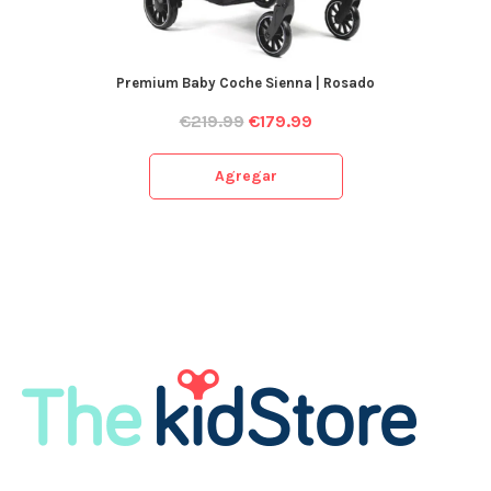
Premium Baby Coche Sienna | Rosado
€
219.99
€
179.99
Agregar