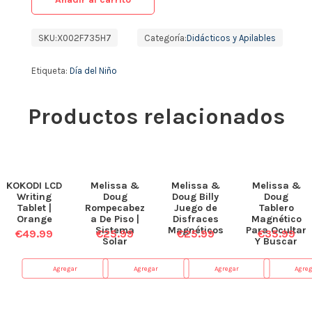
SKU:
X002F735H7
Categoría:
Didácticos y Apilables
Etiqueta:
Día del Niño
Productos relacionados
KOKODI LCD
Melissa &
Melissa &
Melissa &
Writing
Doug
Doug Billy
Doug
Tablet |
Rompecabez
Juego de
Tablero
Orange
a De Piso |
Disfraces
Magnético
Sistema
Magnéticos
Para Ocultar
€
49.99
€
25.99
€
25.99
€
35.99
Solar
Y Buscar
Agregar
Agregar
Agregar
Agre