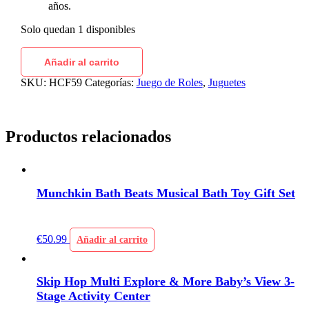
años.
Solo quedan 1 disponibles
Añadir al carrito
SKU:
HCF59
Categorías:
Juego de Roles
,
Juguetes
Productos relacionados
Munchkin Bath Beats Musical Bath Toy Gift Set
€
50.99
Añadir al carrito
Skip Hop Multi Explore & More Baby’s View 3-
Stage Activity Center