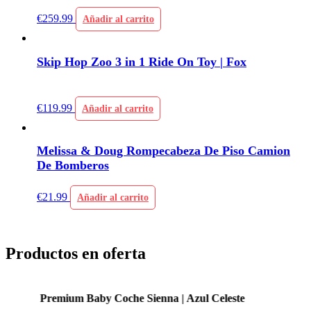
€
259.99
Añadir al carrito
Skip Hop Zoo 3 in 1 Ride On Toy | Fox
€
119.99
Añadir al carrito
Melissa & Doug Rompecabeza De Piso Camion
De Bomberos
€
21.99
Añadir al carrito
Productos en oferta
Premium Baby Coche Sienna | Azul Celeste
P