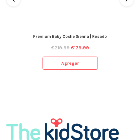
Premium Baby Coche Sienna | Rosado
€
219.99
€
179.99
Agregar