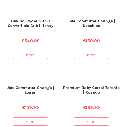
DaVinci Ryder 3-in-1
Joie Commuter Change |
Convertible Crib | Honey
Speckled
€
549.99
€
159.99
Agregar
Agregar
Joie Commuter Change |
Premium Baby Corral Toronto
Logan
| Rosado
€
159.99
€
199.99
Agregar
Agregar