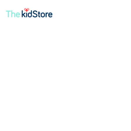
Inicio
/
Tienda
/
Habitación
/
Sillas Mecedoras
/ Boon SLANT Portable
Baby Bouncer | Gray
Boon SLANT Portable Baby
Bouncer | Gray
Sin existencias