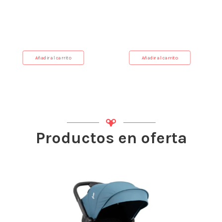
Blue
Collapsible Bathtub
€
29.99
€
133.99
Añadir al carrito
Añadir al carrito
Productos en oferta