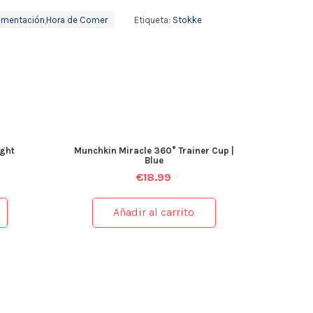
limentación
,
Hora de Comer
Etiqueta:
Stokke
ight
Munchkin Miracle 360° Trainer Cup |
Blue
€
18.99
Añadir al carrito