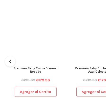
Premium Baby Coche Sienna |
Premium Baby Coche
Rosado
Azul Celest
€
219.99
€
179.99
€
219.99
€
179
Agregar al Carrito
Agregar al Car