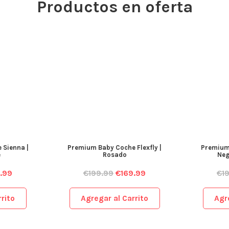
Productos en oferta
 Sienna |
Premium Baby Coche Flexfly |
Premium 
e
Rosado
Neg
.99
€
199.99
€
169.99
€
1
rito
Agregar al Carrito
Agr