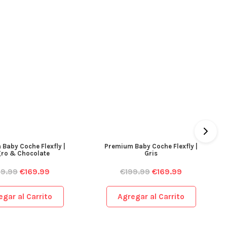
Baby Coche Flexfly |
Premium Baby Coche Flexfly |
ro & Chocolate
Gris
99.99
€
169.99
€
199.99
€
169.99
egar al Carrito
Agregar al Carrito