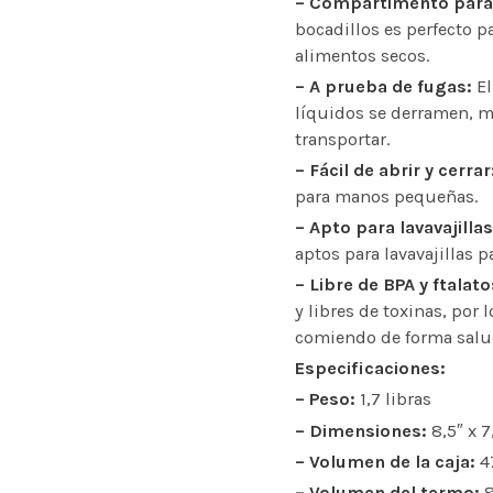
– Compartimento para 
bocadillos es perfecto pa
alimentos secos.
– A prueba de fugas:
El
líquidos se derramen, ma
transportar.
– Fácil de abrir y cerrar
para manos pequeñas.
– Apto para lavavajillas
aptos para lavavajillas p
– Libre de BPA y ftalato
y libres de toxinas, por
comiendo de forma salu
Especificaciones:
– Peso:
1,7 libras
– Dimensiones:
8,5″ x 7
– Volumen de la caja:
47
– Volumen del termo:
8