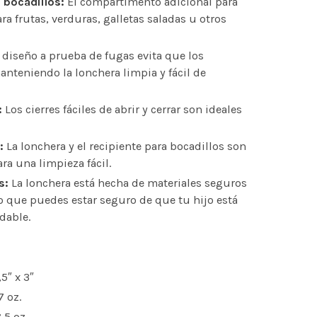
bocadillos:
El compartimento adicional para
ra frutas, verduras, galletas saladas u otros
 diseño a prueba de fugas evita que los
nteniendo la lonchera limpia y fácil de
:
Los cierres fáciles de abrir y cerrar son ideales
:
La lonchera y el recipiente para bocadillos son
ara una limpieza fácil.
s:
La lonchera está hecha de materiales seguros
 lo que puedes estar seguro de que tu hijo está
dable.
,5″ x 3″
 oz.
,5 oz.