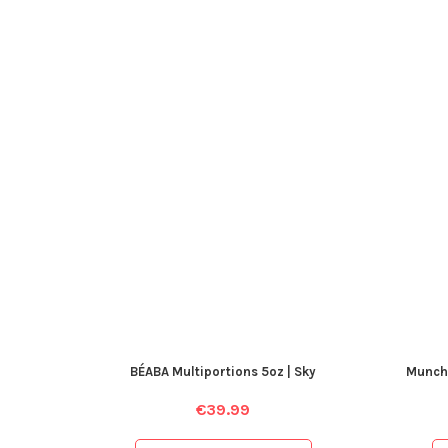
BÉABA Multiportions 5oz | Sky
Munchk
€
39.99