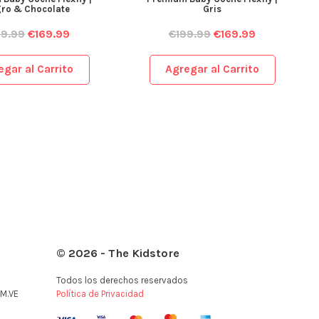
ro & Chocolate
Gris
99.99
€
169.99
€
199.99
€
169.99
egar al Carrito
Agregar al Carrito
© 2026 - The Kidstore
Todos los derechos reservados
M.VE
Política de Privacidad