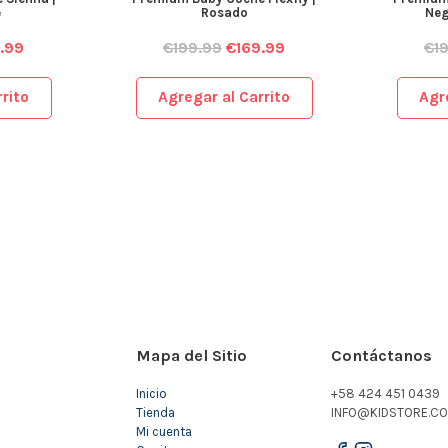
e
Rosado
Neg
.99
€
199.99
€
169.99
€
1
rito
Agregar al Carrito
Agr
Mapa del Sitio
Contáctanos
Inicio
+58 424 451 0439
Tienda
INFO@KIDSTORE.CO
Mi cuenta