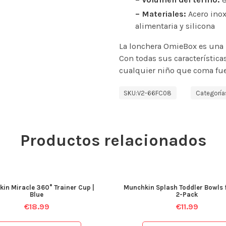
– Materiales:
Acero inox
alimentaria y silicona
La lonchera OmieBox es una in
Con todas sus características
cualquier niño que coma fue
SKU:
V2-66FC08
Categoría
Productos relacionados
in Miracle 360° Trainer Cup |
Munchkin Splash Toddler Bowls fo
Blue
2-Pack
€
18.99
€
11.99