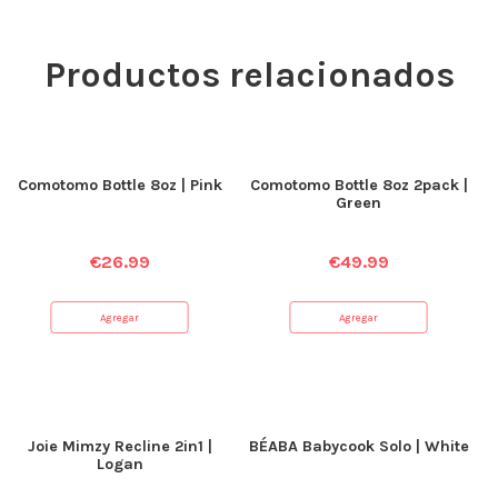
Productos relacionados
Comotomo Bottle 8oz | Pink
Comotomo Bottle 8oz 2pack |
Green
€
26.99
€
49.99
Agregar
Agregar
Joie Mimzy Recline 2in1 |
BÉABA Babycook Solo | White
Logan