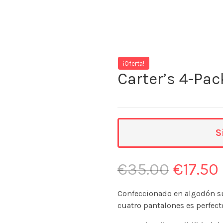
¡Oferta!
Carter’s 4-Pa
S
€
35.00
€
17.50
Confeccionado en algodón su
cuatro pantalones es perfect