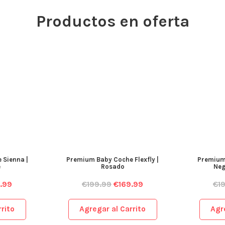
Productos en oferta
 Sienna |
Premium Baby Coche Flexfly |
Premium 
e
Rosado
Neg
.99
€
199.99
€
169.99
€
1
rito
Agregar al Carrito
Agr