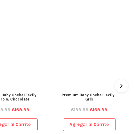
Baby Coche Flexfly |
Premium Baby Coche Flexfly |
ro & Chocolate
Gris
99.99
€
169.99
€
199.99
€
169.99
egar al Carrito
Agregar al Carrito