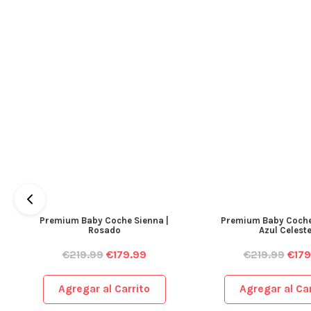
Premium Baby Coche Sienna |
Premium Baby Coche
Rosado
Azul Celest
€
219.99
€
179.99
€
219.99
€
179
Agregar al Carrito
Agregar al Car