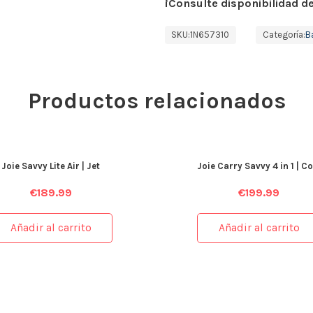
¡Consulte disponibilidad de
SKU:
1N657310
Categoría:
B
Productos relacionados
Joie Savvy Lite Air | Jet
Joie Carry Savvy 4 in 1 | Co
€
189.99
€
199.99
Añadir al carrito
Añadir al carrito