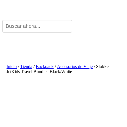
Inicio
/
Tienda
/
Backpack
/
Accesorios de Viaje
/ Stokke
JetKids Travel Bundle | Black/White