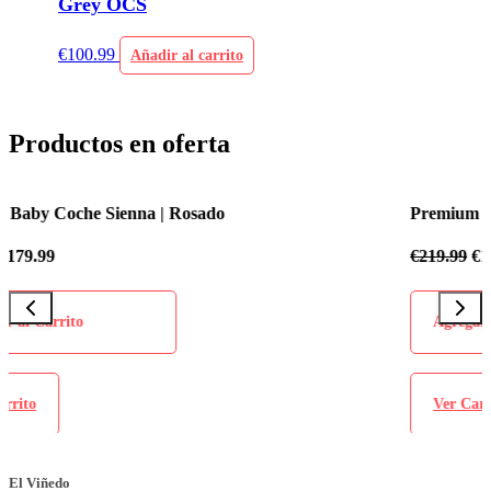
Grey OCS
€
100.99
Añadir al carrito
Productos en oferta
Premium Baby Coche Sienna | Azul Celeste
€
219.99
€
179.99
Agregar al Carrito
Ver Carrito