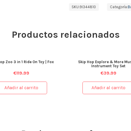
SKU:
9I344810
Categoría:
B
Productos relacionados
op Zoo 3 in 1 Ride On Toy | Fox
Skip Hop Explore & More Mus
Instrument Toy Set
€
119.99
€
39.99
Añadir al carrito
Añadir al carrito