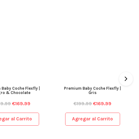
Baby Coche Flexfly |
Premium Baby Coche Flexfly |
ro & Chocolate
Gris
99.99
€
169.99
€
199.99
€
169.99
egar al Carrito
Agregar al Carrito