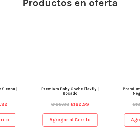
Productos en oferta
 Sienna |
Premium Baby Coche Flexfly |
Premium 
e
Rosado
Neg
.99
€
199.99
€
169.99
€
1
rito
Agregar al Carrito
Agr