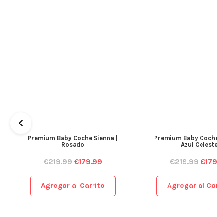
Premium Baby Coche Sienna |
Premium Baby Coche
Rosado
Azul Celest
€
219.99
€
179.99
€
219.99
€
179
Agregar al Carrito
Agregar al Car