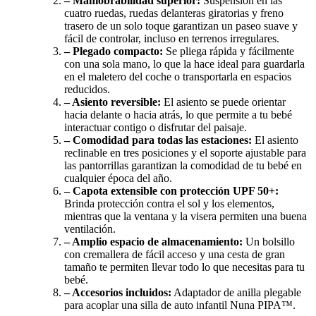
– Maniobrabilidad superior:
Suspensión en las
cuatro ruedas, ruedas delanteras giratorias y freno
trasero de un solo toque garantizan un paseo suave y
fácil de controlar, incluso en terrenos irregulares.
– Plegado compacto:
Se pliega rápida y fácilmente
con una sola mano, lo que la hace ideal para guardarla
en el maletero del coche o transportarla en espacios
reducidos.
– Asiento reversible:
El asiento se puede orientar
hacia delante o hacia atrás, lo que permite a tu bebé
interactuar contigo o disfrutar del paisaje.
– Comodidad para todas las estaciones:
El asiento
reclinable en tres posiciones y el soporte ajustable para
las pantorrillas garantizan la comodidad de tu bebé en
cualquier época del año.
– Capota extensible con protección UPF 50+:
Brinda protección contra el sol y los elementos,
mientras que la ventana y la visera permiten una buena
ventilación.
– Amplio espacio de almacenamiento:
Un bolsillo
con cremallera de fácil acceso y una cesta de gran
tamaño te permiten llevar todo lo que necesitas para tu
bebé.
– Accesorios incluidos:
Adaptador de anilla plegable
para acoplar una silla de auto infantil Nuna PIPA™.