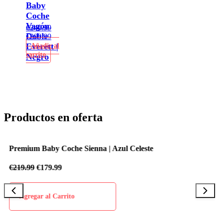
Baby
Coche
Vagón
€
249.99
Doble
€
209.99
Everett |
Añadir al
carrito
Negro
Productos en oferta
Premium Baby Coche Sienna | Azul Celeste
P
€
219.99
€
179.99
€
Agregar al Carrito