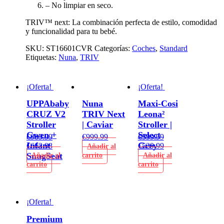
– No limpiar en seco.
TRIV™ next: La combinación perfecta de estilo, comodidad
y funcionalidad para tu bebé.
SKU:
ST16601CVR
Categorías:
Coches
,
Standard
Etiquetas:
Nuna
,
TRIV
¡Oferta!
¡Oferta!
UPPAbaby
Nuna
Maxi-Cosi
CRUZ V2
TRIV Next
Leona²
Stroller
| Caviar
Stroller |
Gwen +
Select
€
989.99
€
999.99
€
599.99
Infant
Grey
€
663.98
€
529.99
Añadir al
SnugSeat
Añadir al
carrito
Añadir al
carrito
carrito
¡Oferta!
Premium