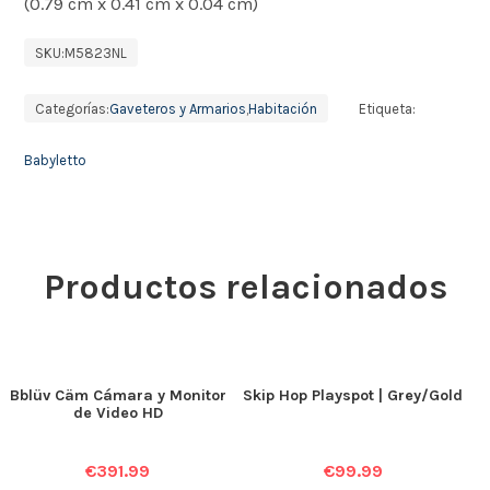
(0.79 cm x 0.41 cm x 0.04 cm)
SKU:
M5823NL
Categorías:
Gaveteros y Armarios
,
Habitación
Etiqueta:
Babyletto
Productos relacionados
Bblüv Cäm Cámara y Monitor
Skip Hop Playspot | Grey/Gold
de Video HD
€
391.99
€
99.99