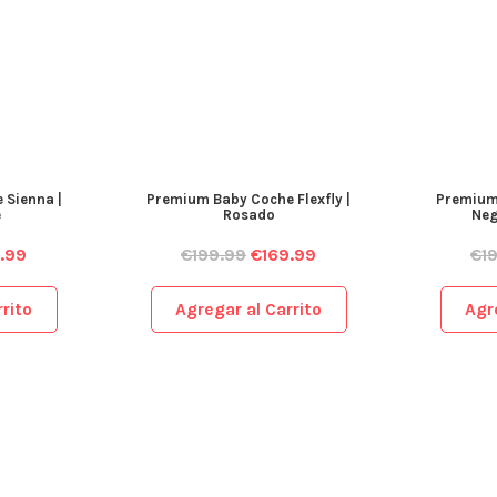
Sienna |
Premium Baby Coche Flexfly |
Premium B
Rosado
Neg
.99
€
199.99
€
169.99
€
19
rito
Agregar al Carrito
Agre