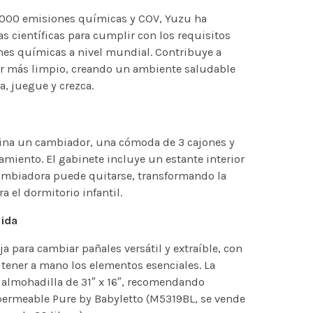
,000 emisiones químicas y COV, Yuzu ha
s científicas para cumplir con los requisitos
nes químicas a nivel mundial. Contribuye a
or más limpio, creando un ambiente saludable
, juegue y crezca.
ina un cambiador, una cómoda de 3 cajones y
miento. El gabinete incluye un estante interior
cambiadora puede quitarse, transformando la
 el dormitorio infantil.
uida
 para cambiar pañales versátil y extraíble, con
 tener a mano los elementos esenciales. La
 almohadilla de 31″ x 16″, recomendando
ermeable Pure by Babyletto (M5319BL, se vende