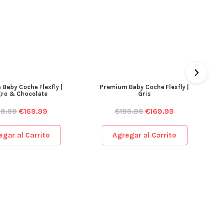
aby Coche Flexfly |
Premium Baby Coche Flexfly |
ro & Chocolate
Gris
9.99
€
169.99
€
199.99
€
169.99
gar al Carrito
Agregar al Carrito