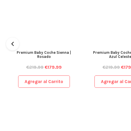
Premium Baby Coche Sienna |
Premium Baby Coche 
Rosado
Azul Celeste
€
219.99
€
179.99
€
219.99
€
179
Agregar al Carrito
Agregar al Car