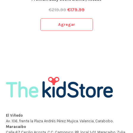
€
219.99
€
179.99
Agregar