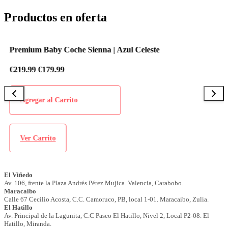
Productos en oferta
Premium Baby Coche Sienna | Azul Celeste
P
€
219.99
€
179.99
€
Agregar al Carrito
Ver Carrito