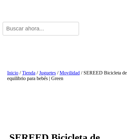
Inicio
/
Tienda
/
Juguetes
/
Movilidad
/ SEREED Bicicleta de
equilibrio para bebés | Green
SEREED Bicicleta de