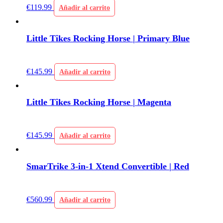
€
119.99
Añadir al carrito
Little Tikes Rocking Horse | Primary Blue
€
145.99
Añadir al carrito
Little Tikes Rocking Horse | Magenta
€
145.99
Añadir al carrito
SmarTrike 3-in-1 Xtend Convertible | Red
€
560.99
Añadir al carrito