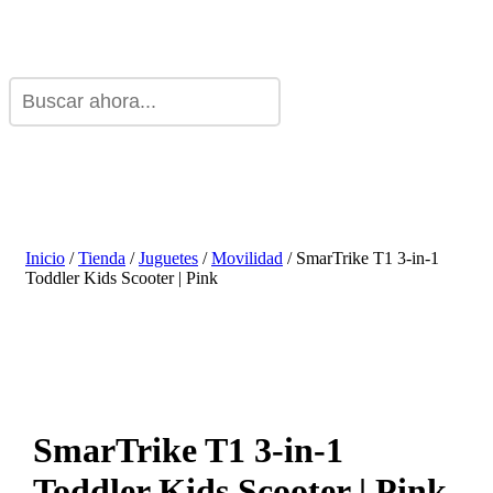
Inicio
/
Tienda
/
Juguetes
/
Movilidad
/ SmarTrike T1 3-in-1
Toddler Kids Scooter | Pink
SmarTrike T1 3-in-1
Toddler Kids Scooter | Pink