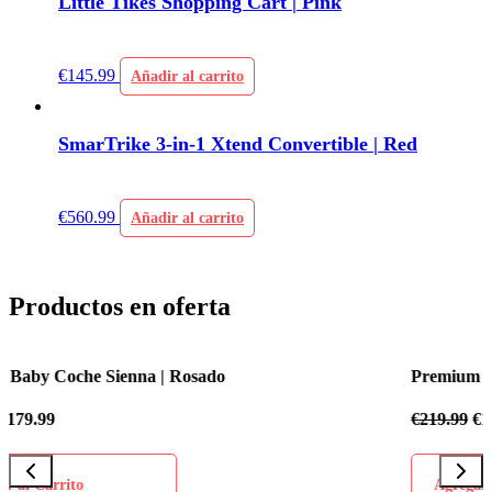
Little Tikes Shopping Cart | Pink
€
145.99
Añadir al carrito
SmarTrike 3-in-1 Xtend Convertible | Red
€
560.99
Añadir al carrito
Productos en oferta
Premium Baby Coche Sienna | Azul Celeste
€
219.99
€
179.99
Agregar al Carrito