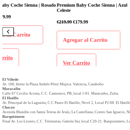
o
Premium Baby Coche Sienna | Azul
Premium Baby Coche Flex
Celeste
€
199.99
€
169.99
€
219.99
€
179.99
Agregar al Carrit
Agregar al Carrito
Ver Carrito
Ver Carrito