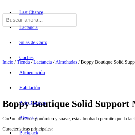
Last Chance
Lactancia
Sillas de Carro
Coches
Inicio
/
Tienda
/
Lactancia
/
Almohadas
/ Boppy Boutique Solid Suppo
Alimentación
Habitación
Boppy Boutique Solid Support N
Baby Carriers
Bienestar
Con un diseño ergonómico y suave, esta almohada permite que la lacta
Características principales:
Backpack