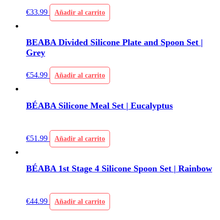
€
33.99
Añadir al carrito
BEABA Divided Silicone Plate and Spoon Set |
Grey
€
54.99
Añadir al carrito
BÉABA Silicone Meal Set | Eucalyptus
€
51.99
Añadir al carrito
BÉABA 1st Stage 4 Silicone Spoon Set | Rainbow
€
44.99
Añadir al carrito